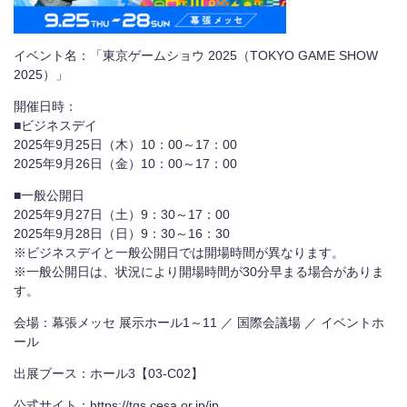
イベント名：「東京ゲームショウ
2025
（
TOKYO GAME SHOW
2025
）」
開催日時：
■ビジネスデイ
2025
年
9
月
25
日（木）
10
：
00
～
17
：
00
2025
年
9
月
26
日（金）
10
：
00
～
17
：
00
■一般公開日
2025
年
9
月
27
日（土）
9
：
30
～
17
：
00
2025
年
9
月
28
日（日）
9
：
30
～
16
：
30
※ビジネスデイと一般公開日では開場時間が異なります。
※一般公開日は、状況により開場時間が
30
分早まる場合がありま
す。
会場：幕張メッセ 展示ホール
1
～
11
／ 国際会議場 ／ イベントホ
ール
出展ブース：ホール
3
【
03-C02
】
公式サイト：
https://tgs.cesa.or.jp/jp