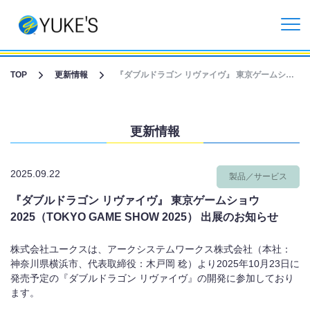
更新情報
TOP
更新情報
『ダブルドラゴン リヴァイヴ』 東京ゲームショウ 2025（TOKYO GAME SHOW 2025） 出展のお知らせ
企業情報
更新情報
投資家情報
2025.09.22
製品／サービス
事業紹介
『ダブルドラゴン リヴァイヴ』 東京ゲームショウ
2025（TOKYO GAME SHOW 2025） 出展のお知らせ
CGライブ・XRメタバース制作
株式会社ユークス
は、アークシステムワークス株式会社（本社：
受託開発事業
神奈川県横浜市、代表取締役：木戸岡 稔）より
2025
年
10
月
23
日に
発売予定の『ダブルドラゴン リヴァイヴ』の開発に参加しており
ます。
リクルート情報