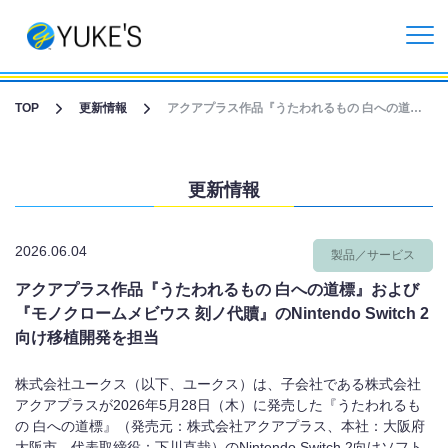
更新情報
TOP
更新情報
アクアプラス作品『うたわれるもの 白への道標』および『モノクロームメビウス 刻ノ代贖』のNintendo Switch 2向け移植開発を担当
企業情報
更新情報
投資家情報
2026.06.04
製品／サービス
事業紹介
アクアプラス作品『うたわれるもの 白への道標』および
『モノクロームメビウス 刻ノ代贖』のNintendo Switch 2
CGライブ・XRメタバース制作
向け移植開発を担当
受託開発事業
株式会社ユークス（以下、ユークス）は、子会社である株式会社
アクアプラスが
2026
年
5
月
28
日（木）に発売した『うたわれるも
の 白への道標』（発売元：株式会社アクアプラス、本社：大阪府
リクルート情報
大阪市、代表取締役：下川直哉）の
Nintendo Switch 2
向けソフト