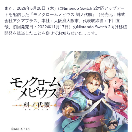
また、
2026
年
5
月
28
日（木）に
Nintendo Switch 2
対応アップデー
トを配信した『モノクロームメビウス 刻ノ代贖』（発売元：株式
会社アクアプラス、本社：大阪府大阪市、代表取締役：下川直
哉、初回発売日：
2022
年
11
月
17
日）の
Nintendo Switch 2
向け移植
開発を担当したことを併せてお知らせいたします。