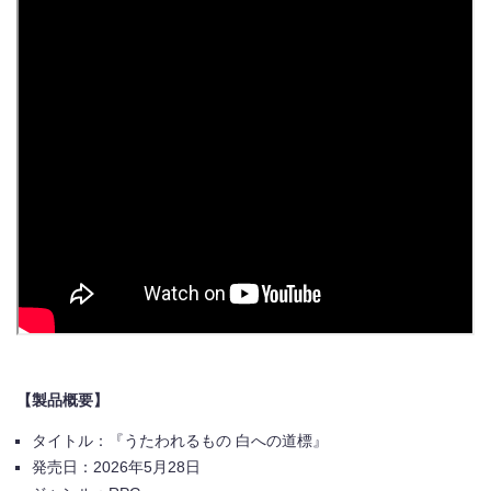
【製品概要】
タイトル：『うたわれるもの 白への道標』
発売日：
2026
年
5
月
28
日