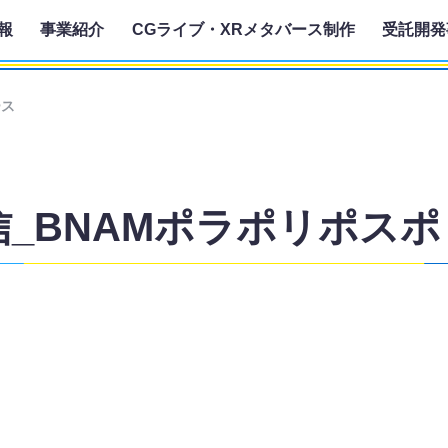
報
事業紹介
CGライブ・XRメタバース制作
受託開発
ース
発信_BNAMポラポリポス