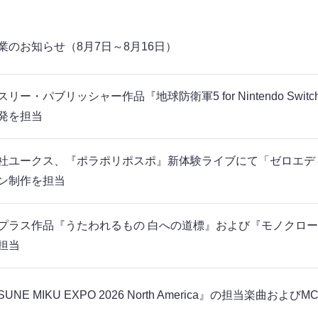
業のお知らせ（8月7日～8月16日）
リー・パブリッシャー作品『地球防衛軍5 for Nintendo Switch 2
発を担当
社ユークス、『ポラポリポスポ』新体験ライブにて「ゼロエデ
ン制作を担当
プラス作品『うたわれるもの 白への道標』および『モノクロームメビウス
担当
SUNE MIKU EXPO 2026 North America』の担当楽曲およ