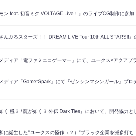
ン feat. 初音ミク VOLTAGE Live！』のライブCG制作に参加
んぶるスターズ！！ DREAM LIVE Tour 10th ALL STA
メディア「電ファミニコゲーマー」にて、ユークス×アクアプ
メディア「Game*Spark」にて『ゼンシンマシンガール』
如く 極３ / 龍が如く３ 外伝 Dark Ties』において、開発協
和に誕生した’’ユークスの怪作（？）”ブラック企業を滅多打