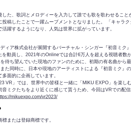
発した、歌詞とメロディーを入力して誰でも歌を歌わせることが
に投稿したことで一躍ムーブメントとなりました。 「キャラク
で活躍するようになり、人気は世界に拡がっています。
・メディア株式会社が展開するバーチャル・シンガー『初音ミク』
上を動員し、2021年のOnlineでは合計6万人を超える視聴者
テージを待ち望んでいた現地のファンのために、初期の有名曲か
。また同時に、日本や現地のアーティストによる『初音ミク』
て多面的に企画しています。
PO 2023 VR」では、世界中の皆様と一緒に「MIKU EXPO
初音ミクたちをより近くに感じて貰うため、今回はVRでの配
ttps://mikuexpo.com/vr2023/
商標または登録商標です。