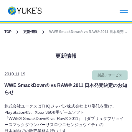
更新情報
TOP
更新情報
WWE SmackDown® vs RAW® 2011 日本発売決定のお知らせ
企業情報
更新情報
投資家情報
2010.11.19
製品／サービス
事業紹介
WWE SmackDown® vs RAW® 2011 日本発売決定のお知
らせ
CGライブ・XRメタバース制作
株式会社ユークスはTHQジャパン株式会社より委託を受け、
受託開発事業
PlayStation®3、Xbox 360®用ゲームソフト
『WWE® SmackDown® vs. Raw® 2011』（ダブリュダブリュイ
ースマックダウンバーサスロウニセンジュウイチ）の
リクルート情報
日本国内での販売業務を行います。