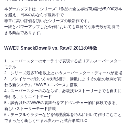
本ゲームソフトは、シリーズ11作品の全世界出荷累計が5,000万本
お問い合わせ
を超え、日本のみならず世界中で
非常に高い評価を頂いたシリーズの最新作です。
一段とパワーアップした今作においても爆発的な販売数が期待で
English
きる商品であります。
WWE® SmackDown® vs. Raw®
2011の特徴
1．スーパースターのオーラまで表現する超リアルスーパースター
モデル
2．シリーズ最多70名以上というスーパースター・ディーバが登場
3．プレイヤーの戦い方や対戦相手、勝敗によりその後の展開が変
わる新システム『WWEユニバース』搭載
4．スーパースターのみならず、必殺技やストーリーまでも自由に
作れる、クリエイトモード
5．試合以外のWWEの裏舞台をアドベンチャー的に体験できる、
新しいストーリーモード搭載
6．テーブルやラダーなどを物理演算を巧みに用いて作りこむこと
でまったく新しく生まれ変わった試合形式TLC